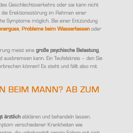
 des Geschlechtsverkehrs oder sie kann nicht
tt die Erektionsstörung im Rahmen einer
iche Symptome möglich. Bei einer Entzündung
energuss
,
P
robleme beim Wasserlassen
oder
örung meist eine
große psychische Belastung
,
nd ausbremsen kann. Ein Teufelskreis – den Sie
brechen können! Es steht und fällt also mit
N BEIM MANN? AB ZUM
t ärztlich
abklären und behandeln lassen.
ymptom verschiedener Krankheiten wie