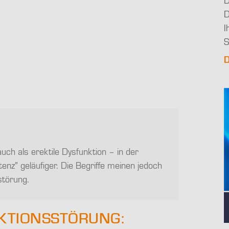
D
D
I
S
D
ch als erektile Dysfunktion – in der
nz” geläufiger. Die Begriffe meinen jedoch
störung.
KTIONSSTÖRUNG: