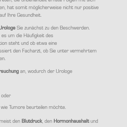
reten, die unbehandelt ernste Folgen mit sich
en, hat somit möglicherweise nicht nur positive
auf Ihre Gesundheit.
Urologe
Sie zunächst zu den Beschwerden.
 es um die Häufigkeit des
ion steht und ob etwa eine
essiert den Facharzt, ob Sie unter vermehrtem
en.
ersuchung
an, wodurch der Urologe
oder
wie Tumore beurteilen möchte.
 meist den
Blutdruck
, den
Hormonhaushalt
und