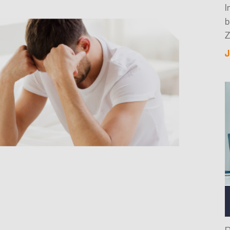
I
b
Z
J