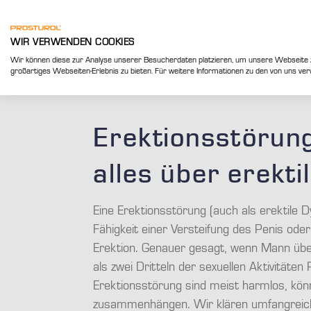
Prostatitis
Symptome
Beim 
WIR VERWENDEN COOKIES
Wir können diese zur Analyse unserer Besucherdaten platzieren, um unsere Webseite zu
großartiges Webseiten-Erlebnis zu bieten. Für weitere Informationen zu den von uns ver
>
>
Symptome
Erektionsstörung
Erektionsstöru
alles über erekti
Eine Erektionsstörung (auch als erektile D
Fähigkeit einer Versteifung des Penis oder
Erektion. Genauer gesagt, wenn Mann üb
als zwei Dritteln der sexuellen Aktivitäte
Erektionsstörung sind meist harmlos, kön
zusammenhängen. Wir klären umfangreic