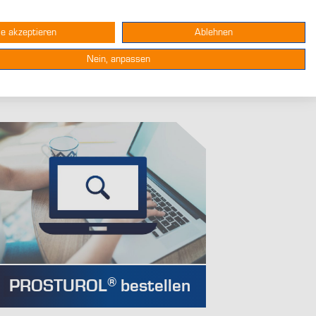
®
PROSTUROL
Zäpfchen
Bestellen
le akzeptieren
Ablehnen
Nein, anpassen
®
PROSTUROL
bestellen