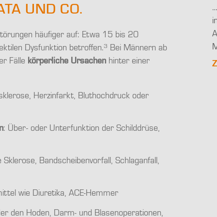
ATA UND CO.
…
i
A
törungen häufiger auf: Etwa 15 bis 20
M
3
ktilen Dysfunktion betroffen.
Bei Männern ab
er Fälle
körperliche Ursachen
hinter einer
Z
osklerose, Herzinfarkt, Bluthochdruck oder
n
: Über- oder Unterfunktion der Schilddrüse,
le Sklerose, Bandscheibenvorfall, Schlaganfall,
mittel wie Diuretika, ACE-Hemmer
der den Hoden, Darm- und Blasenoperationen,