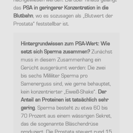
nachgewiesen werden. Darüber hinaus gelangt
das
PSA in geringerer Konzentration in die
Blutbahn
, wo es sozusagen als „Blutwert der
Prostata“ feststellbar ist.
Hintergrundwissen zum PSA-Wert: Wie
setzt sich Sperma zusammen?
Zunächst
muss in diesem Zusammenhang ein
Gerücht ausgeräumt werden: Die zwei
bis sechs Milliliter Sperma pro
Samenerguss sind, wie gerne behauptet,
kein konzentrierter „Eiweiß-Shake“.
Der
Anteil an Proteinen ist tatsächlich sehr
gering
. Sperma besteht zu etwa 60 bis
70 Prozent aus einem wässrigen Sekret,
das die sogenannte Bläschendrüse
produziert. Die Prostata steuert rund 15