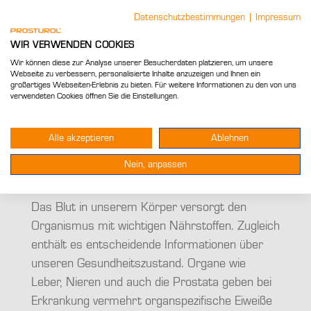
Datenschutzbestimmungen
|
Impressum
WIR VERWENDEN COOKIES
Wir können diese zur Analyse unserer Besucherdaten platzieren, um unsere
>
>
>
Beim Urologen
Untersuchung
Webseite zu verbessern, personalisierte Inhalte anzuzeigen und Ihnen ein
großartiges Webseiten-Erlebnis zu bieten. Für weitere Informationen zu den von uns
PSA-Wert
verwendeten Cookies öffnen Sie die Einstellungen.
Alle akzeptieren
Ablehnen
PSA-Wert: Was er bei
Nein, anpassen
Prostatitis aussagt
Das Blut in unserem Körper versorgt den
Organismus mit wichtigen Nährstoffen. Zugleich
enthält es entscheidende Informationen über
unseren Gesundheitszustand. Organe wie
Leber, Nieren und auch die Prostata geben bei
Erkrankung vermehrt organspezifische Eiweiße